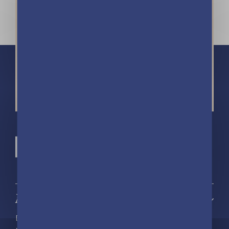
À propos
Découvrir playBac