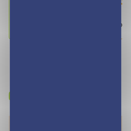
Prix
ISBN / 
14.90 €
978280968
Rejoignez-nous sur
Instagram !