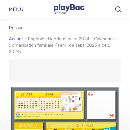
Panneau de gestion des cookies
En librairie
En ligne
MENU
Retour
En librairie
Accueil
»
Frigobloc Hebdomadaire 2024 – Calendrier
Pour trouver une librairie où acheter
Frigobloc
d’organisation familiale / sem (de sept. 2023 à déc.
Hebdomadaire 2024 – Calendrier d’organisation
2024)
familiale / sem (de sept. 2023 à déc. 2024)
, on
vous invite à visiter le site Place des libraires !
Place des Libraires