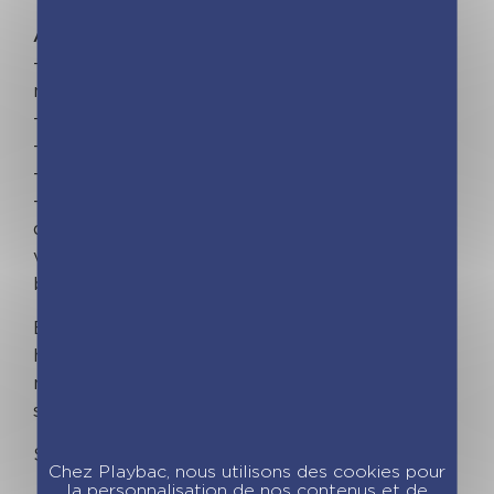
Avec en bonus :
–
De nombreuses recettes de cuisine 100%
nouvelles
– Des blocs de listes de courses
– Des notes repositionnables
– L'emploi du temps des enfants
– Des fiches pratiques pour s'organiser au
quotidien (numéros utiles, to do list des
vacances, tableau des missions, astuces
budget…).
Et toujours une qualité IRRÉPROCHABLE sans
hausse de prix : maxi aimant (le + gros du
marché !), colle super forte pour tenir les blocs,
support maxi solide et finitions soignées !
S'organiser n'a jamais été aussi simple !
Chez Playbac, nous utilisons des cookies pour
la personnalisation de nos contenus et de