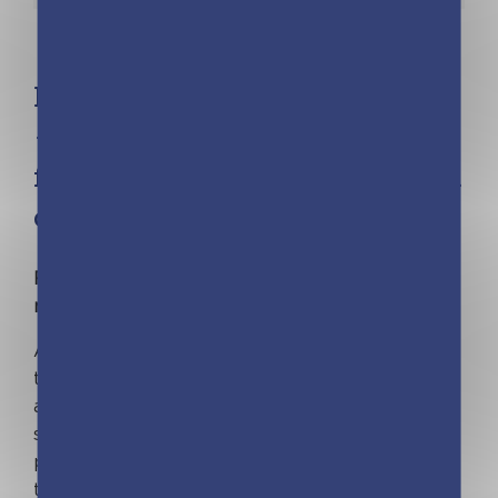
Frigobloc Hebdomadaire 2024
– Calendrier d’organisation
familiale / sem (de sept. 2023 à
déc. 2024)
FRIGOBLOC©, LE VRAI, L'ORIGINAL ! La
marque n°1 des calendriers familiaux.
Avec ce calendrier qui tient parfaitement sur
tous les modèles de frigos grâce à son maxi
aimant, planifiez tout sur 16 mois, de
septembre 2023 à décembre 2024. Le
planning d'organisation par semaine permet de
tout noter et de ne rien rater de la vie familiale.