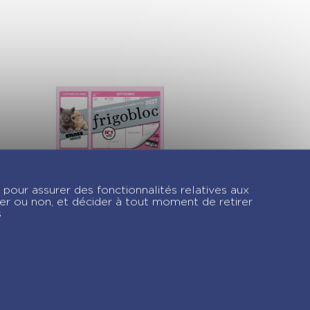
 pour assurer des fonctionnalités relatives aux
Mini Frigobloc
ver ou non, et décider à tout moment de retirer
Hebdomadaire
s
Chats Rigolos 2027
– Calendrier
familial (de sept.
2026 à déc. 2027)