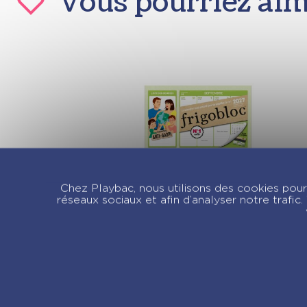
Vous pourriez ai
Chez Playbac, nous utilisons des cookies pour 
Mini Frigobloc
réseaux sociaux et afin d’analyser notre trafi
Hebdomadaire
Anti-gaspi 2027 –
Calendrier familial
(de sept. 2026 à
déc. 2027)