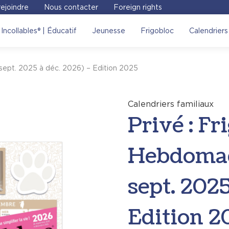
ejoindre
Nous contacter
Foreign rights
 Frigobloc Hebdomadaire
Incollables® | Éducatif
Jeunesse
Frigobloc
Calendriers
ition 2025
, on vous invite
ept. 2025 à déc. 2026) – Edition 2025
Voir sur le site
Calendriers familiaux
Privé : Fr
Hebdomad
sept. 2025
Edition 2