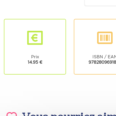
Prix
ISBN / EA
14.95 €
9782809691