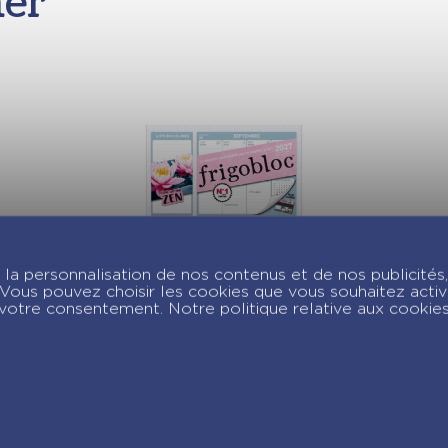
mer
la personnalisation de nos contenus et de nos publicités,
Mini Frigobloc
c. Vous pouvez choisir les cookies que vous souhaitez acti
Hebdomadaire Zen
votre consentement. Notre politique relative aux cookie
2027 – Calendrier
organiseur familial
(de sept. 2026 à
déc. 2027)