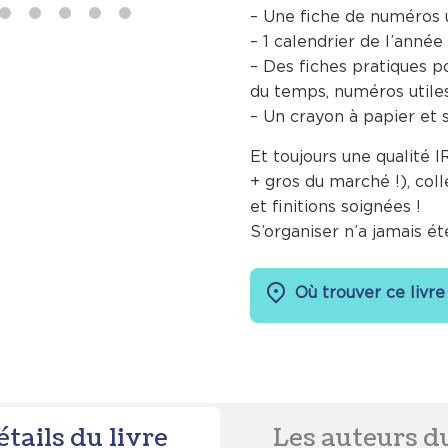
– Une fiche de numéros u
– 1 calendrier de l’anné
– Des fiches pratiques p
du temps, numéros utiles
– Un crayon à papier et s
Et toujours une qualité
+ gros du marché !), coll
et finitions soignées !
S’organiser n’a jamais ét
Où trouver ce livre
étails du livre
Les auteurs du