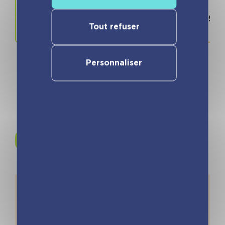
Prix
ISBN / 
14.90 €
978280966
Tout refuser
Personnaliser
Rejoignez-nous sur
Instagram !