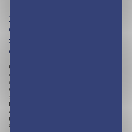
Frigobloc Chats 2020 –
Calendrier d’organisation
familiale (de janvier à
décembre 2020)
Un calendrier maxi aimanté pour les amoureux
des chats. Grâce à la vision du mois en cours,
aux notes repositionnables, au planning de la
semaine et aux listes de courses, s’organiser
seul ou en famille n’a jamais été aussi simple !
En bonus chaque jour : photos, poèmes,
citations et informations variées sur nos amis
félins. De janvier à décembre 2020.
Out of stock