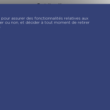
re
Fortnite – Une
 –
aventure dont tu es
le héros – La
 pour assurer des fonctionnalités relatives aux
libération de Mean
ver ou non, et décider à tout moment de retirer
Mines – Tome 3
s
gram !