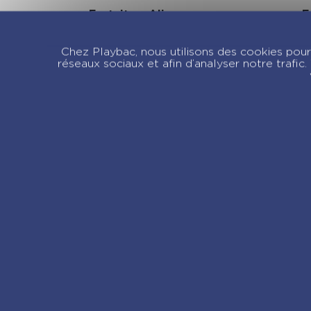
Fortnite – Alien
F
attack à Panic Park
d
– Tome 6
T
Chez Playbac, nous utilisons des cookies pour 
réseaux sociaux et afin d’analyser notre trafi
Re