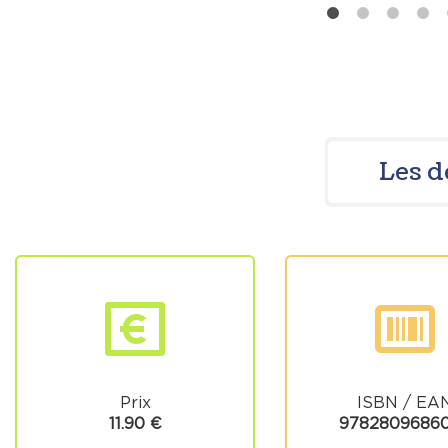
Les d
Prix
ISBN / EA
11.90 €
9782809686