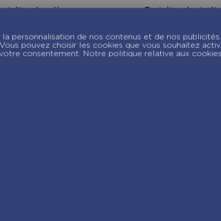
ortnite – Le piège
Fortnite – Le trait
e la cité fantôme –
de Stormy station
ome 5
Tome 4
la personnalisation de nos contenus et de nos publicités,
c. Vous pouvez choisir les cookies que vous souhaitez acti
votre consentement. Notre politique relative aux cookie
joignez-nous sur Insta