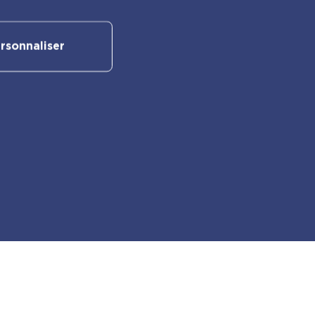
rsonnaliser
Suivez-nous sur nos réseaux
sociaux :
Retrouvez également les autres
activités PlayBac :
PlayBac Presse
Éditions spéciales