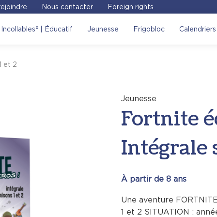
ejoindre
Nous contacter
Foreign rights
e édition royale –
Incollables® | Éducatif
Jeunesse
Frigobloc
Calendriers
er le site Place des
1 et 2
Voir sur le site
Jeunesse
Fortnite é
Intégrale 
À partir de 8 ans
Une aventure FORTNITE do
1 et 2 SITUATION : année