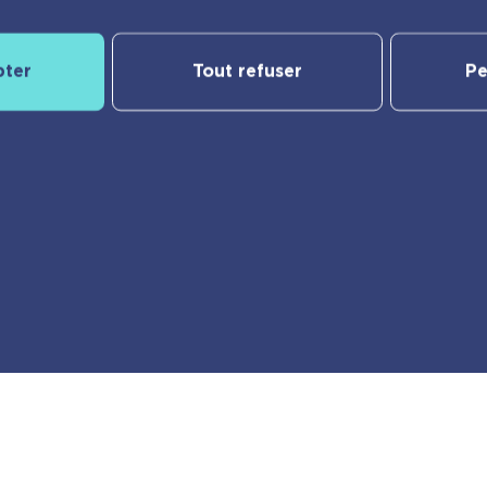
pter
Tout refuser
Pe
Notre catalogue
yBac
Nos nouveautés
Les Incollables® | Éducatif
Jeunesse
e
Frigobloc
er
Calendriers
Vie pratique
Ma liste d’envies