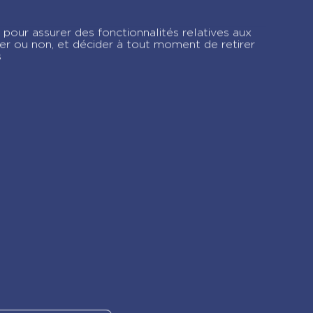
ée ma mode
ne 2026
 pour assurer des fonctionnalités relatives aux
ver ou non, et décider à tout moment de retirer
s
gram !