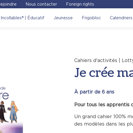
ejoindre
Nous contacter
Foreign rights
e ma mode Sorcières
, on
Incollables® | Éducatif
Jeunesse
Frigobloc
Calendriers
 !
Voir sur le site
Cahiers d'activités | Lott
Je crée m
À partir de 6 ans
Pour tous les apprentis 
Un grand cahier 100% mo
des modèles dans les plu