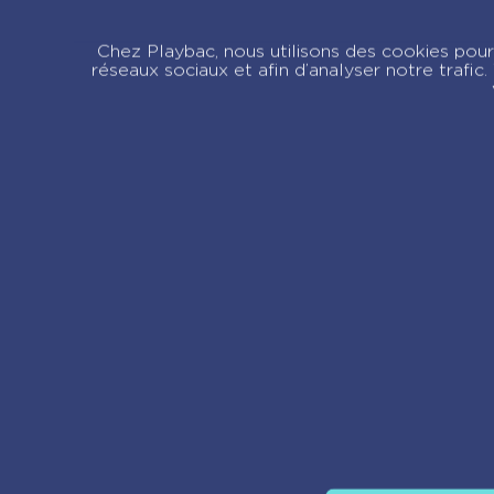
Animal Style 
pochette féer
Chez Playbac, nous utilisons des cookies pour 
Licornes des 
réseaux sociaux et afin d’analyser notre trafi
Re