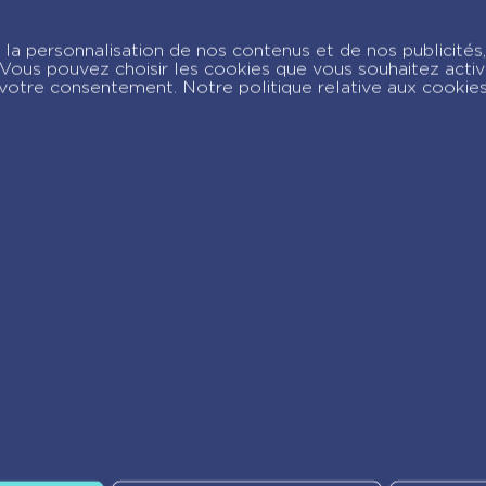
– Ma
Je cr
ique
Licor
la personnalisation de nos contenus et de nos publicités,
étoiles
c. Vous pouvez choisir les cookies que vous souhaitez acti
votre consentement. Notre politique relative aux cookie
joignez-nous sur Insta