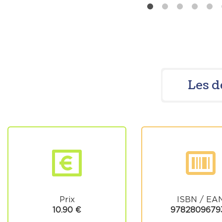
Les d
Prix
ISBN / EA
10.90 €
97828096793