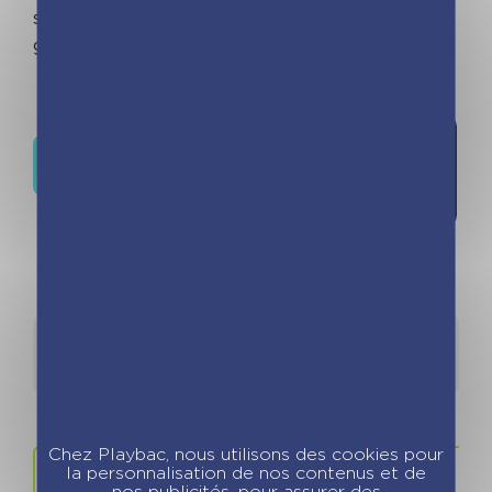
s’offrir) qui ravira aussi bien les petits que les
grands !
Où trouver ce livre ?
Détails
Auteurs
Chez Playbac, nous utilisons des cookies pour
la personnalisation de nos contenus et de
nos publicités, pour assurer des