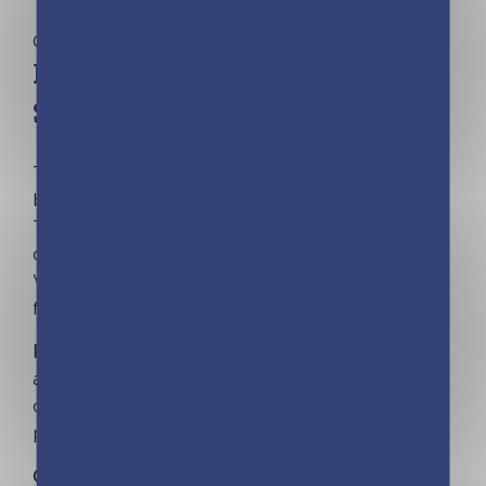
Coffrets | Idées cadeaux
Mon Bubble Tea – Dragon Ball
Super
Tu raffoles des smoothies ou tu es totalement
bubble tea addict ?
Tu es un véritable accro du café ou un amateur
de thé ?
Voici l’accessoire indispensable pour tous les
fans de Goku et ses amis !
Pratique et hermétique
: ce gobelet réutilisable,
avec son capuchon étanche, te permet
d’emporter partout ta boisson préférée sans
prendre le risque de la renverser.
Collector
: c’est le cadeau officiel à offrir (ou à