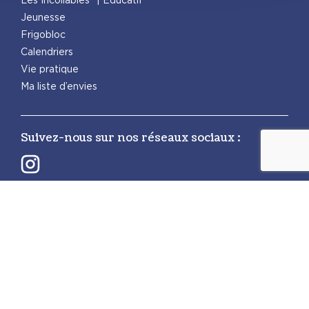
Jeunesse
Frigobloc
Calendriers
Vie pratique
Ma liste d’envies
Suivez-nous sur nos réseaux sociaux :
Retrouvez également les autres activités
PlayBac :
PlayBac Presse
Éditions spéciales
Mentions légales
Politique de confidentialité