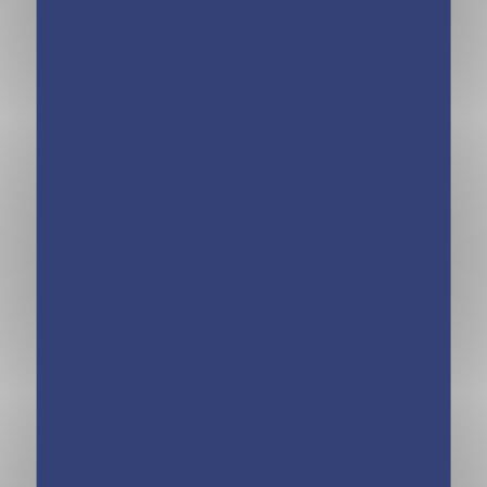
Mamie – Marque-
IBUPROFUN
pages XXL –
Coloriages
mystères
CULTURBOOST