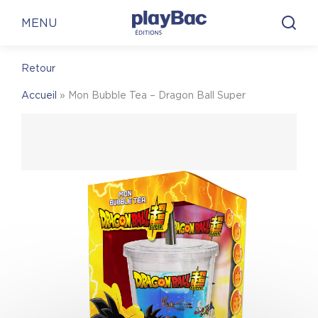
Panneau de gestion des cookies
En librairie
En ligne
MENU
Retour
En librairie
Accueil
»
Mon Bubble Tea – Dragon Ball Super
Pour trouver une librairie où acheter
Mon
Bubble Tea – Dragon Ball Super
, on vous invite à
visiter le site Place des libraires !
Place des Libraires