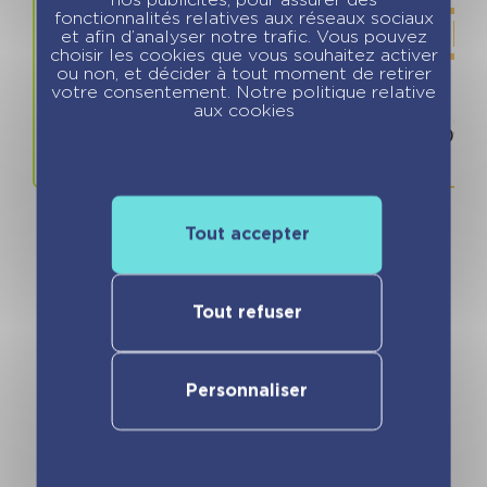
fonctionnalités relatives aux réseaux sociaux
et afin d’analyser notre trafic. Vous pouvez
choisir les cookies que vous souhaitez activer
ou non, et décider à tout moment de retirer
votre consentement. Notre politique relative
aux cookies
Prix
ISBN / 
15.95 €
978280969
Tout accepter
Tout refuser
Vous pourriez aimer
Personnaliser