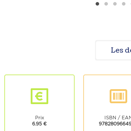
Les d
Prix
ISBN / EA
6.95 €
9782809664