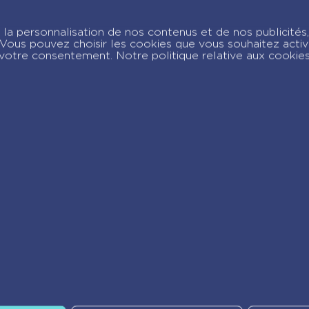
Animal Style – Mon
carnet créatif –
la personnalisation de nos contenus et de nos publicités,
Licornes
c. Vous pouvez choisir les cookies que vous souhaitez acti
votre consentement. Notre politique relative aux cookie
joignez-nous sur Insta