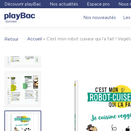
Panneau de gestion des cookies
Découvrir playBac
Nos actualités
Espace pro
Nous r
Pour trouver une librairie où acheter
C’est m
Nos nouveautés
Les 
fait ! Vegétariens
, on vous invite à visiter le 
Place des Libraires
Accueil
»
C’est mon robot cuiseur qui l’a fait ! Vegét
Retour