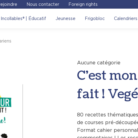
ejoindre
Nous contacter
Foreign rights
on robot cuiseur qui l’a
Incollables® | Éducatif
Jeunesse
Frigobloc
Calendriers
site Place des libraires !
Voir sur le site
ariens
Aucune catégorie
C’est mon 
fait ! Veg
80 recettes thématiques 
de courses pré-découpée
Format cahier personnal
commentaires ! Les rece