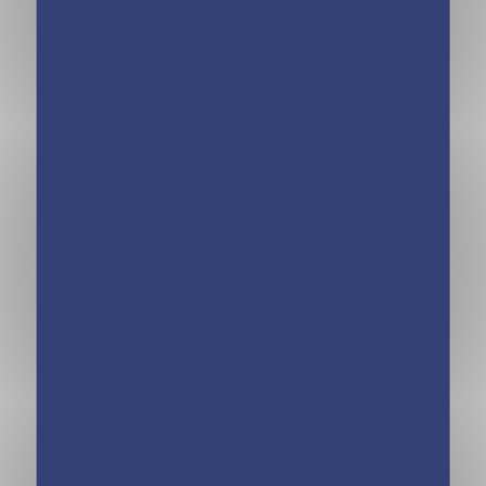
Calendrier
Calendrier
Passion Vélo en
Recettes mini
365 jours –
budget en 365
Année à bloc
jours – L’ANNÉE
À BLOC
Calendrier 100%
Calendrier Harry
Manga en 365
Potter en 365
jours – Année à
jours – Année à
bloc
bloc