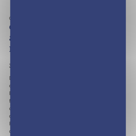
Calendriers
Calendrier Sandwichs, Burgers
& Cie en 365 jours – Année à
bloc
365 sandwichs gourmands en images !
Découvrez des recettes visuelles, classiques ou
originales pour vous régaler toute l'année !
Burgers, wraps, bagels, hot-dogs…préparez
facilement vos sandwichs pour toutes les
occasions : du pique-nique en famille au goûter
des enfants !
Retrouvez les spécialités du monde revisitées,
des recettes de sauces et des fiches pratiques