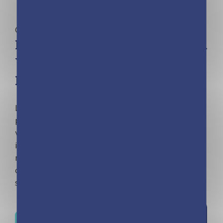
Calendriers
Privé : Calendrier Le monde du
Vin en 365 jours – L’Année à
Bloc
Le vin et son univers n’auront plus de secrets
pour vous ! Des conseils accords mets-vins, le
vocabulaire du vin décrypté, les vins étrangers
incontournables, les grands millésimes, les
métiers du vin… Vous saurez tout, tout, tout, des
origines du vin à sa dégustation. À consommer
sans modération !
Ajouter à