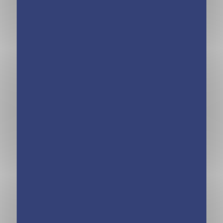
Année à bloc
jours – L’ANNÉE
À BLOC
Calendrier 100%
Calendrier Harry
Manga en 365
Potter en 365
jours – Année à
jours – Année à
bloc
bloc