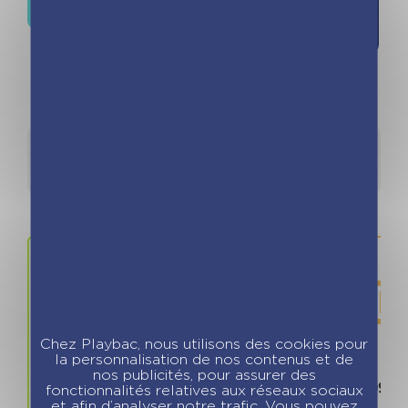
Où trouver ce livre ?
la liste de
souhaits
Détails
Auteurs
Chez Playbac, nous utilisons des cookies pour
la personnalisation de nos contenus et de
Prix
ISBN / 
nos publicités, pour assurer des
11.95 €
978280967
fonctionnalités relatives aux réseaux sociaux
et afin d’analyser notre trafic. Vous pouvez