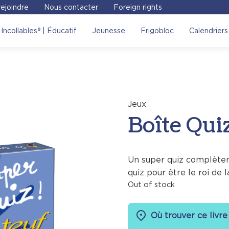
ejoindre
Nous contacter
Foreign rights
uiz – Titeuf
, on vous invite
Incollables® | Éducatif
Jeunesse
Frigobloc
Calendriers
Voir sur le site
Jeux
Boîte Qui
Un super quiz complète
quiz pour être le roi de l
Out of stock
Où trouver ce livre