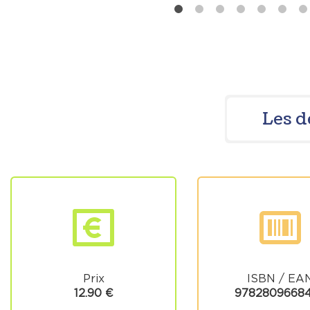
Les d
Prix
ISBN / EA
12.90 €
9782809668