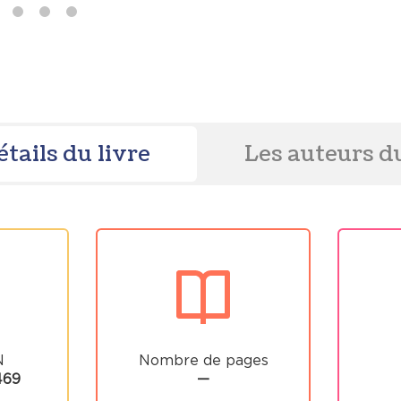
étails du livre
Les auteurs du
N
Nombre de pages
469
—