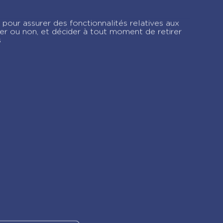
La boîte quiz Manga
– nouvelle édition
 pour assurer des fonctionnalités relatives aux
ver ou non, et décider à tout moment de retirer
s
gram !