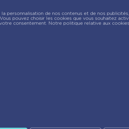
La boîte quiz de
Toto et ses blagues
la personnalisation de nos contenus et de nos publicités,
poilantes
c. Vous pouvez choisir les cookies que vous souhaitez acti
votre consentement. Notre politique relative aux cookie
joignez-nous sur Insta