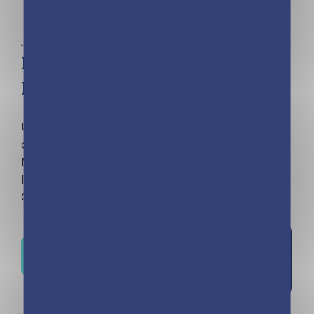
Jeux
Privé : Boîte Quiz – La boîte de
blagues Toto et compagnie
Un max de blagues pour faire pipi dans sa
culotte ! Des blagues de Toto, des « Monsieur et
Madame », des devinettes… Pour être la star de
la récré ou faire hurler de rire ses parents !
Cartes blagues à piocher à volonté.
Ajouter à
Où trouver ce livre ?
la liste de
souhaits