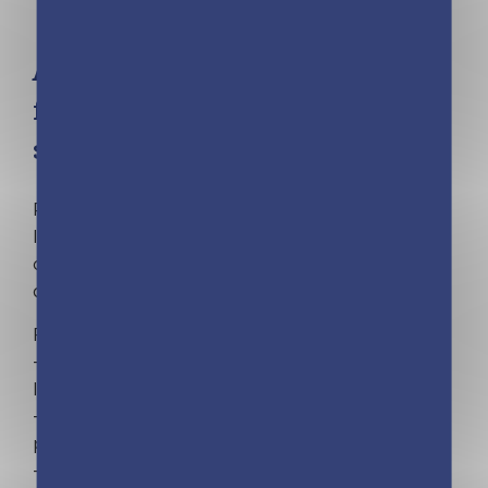
Agenda de poche 2024 de la
famille organisée – bleu (de
sept. 2023 à déc. 2024)
Pour une vie de famille organisée, craquez pour
l'agenda de poche : un format compact et
original avec un agenda détachable à glisser
dans son sac.
Retrouvez :
– 16 plannings mensuels pour s'organiser à
l'avance
– 1 agenda hebdomadaire pour tout noter et ne
plus rien oublier
– Des pages pratiques pour tout garder à