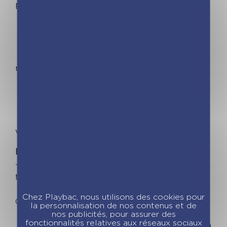
portée de main :
– Calendrier annuels 2022-2023
– Vacances scolaires
– Anniversaires à souhaiter
– Numéros utiles (famille, numéros d'urgence,
médécins, copains des enfants…)
– 6 emplois du temps
– Scolarité et garde des enfants
– Activités extrascolaires
– Infos santé (sécurité sociale, mutuelle,
vaccins et examens de l'année)
En bonus :
– 4 blocs malins : listes de courses, listes de
tâches, 2 blocs-mémos autocollants.
Chez Playbac, nous utilisons des cookies pour
Out of stock
la personnalisation de nos contenus et de
nos publicités, pour assurer des
fonctionnalités relatives aux réseaux sociaux