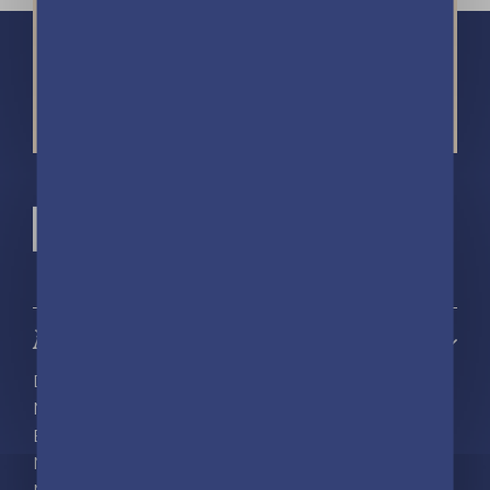
À propos
Découvrir playBac
Nos actualités
Espace pro
Nous rejoindre