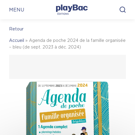
Panneau de gestion des cookies
En librairie
En ligne
MENU
Retour
En librairie
Accueil
»
Agenda de poche 2024 de la famille organisée
Pour trouver une librairie où acheter
Agenda de
– bleu (de sept. 2023 à déc. 2024)
poche 2024 de la famille organisée – bleu (de
sept. 2023 à déc. 2024)
, on vous invite à visiter
le site Place des libraires !
Place des Libraires