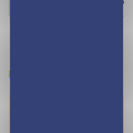
12.90 €
978280968
Rejoignez-nous sur
Instagram !