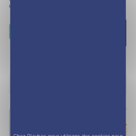
un format chevalet facile à poser.
Ajouter à
Où trouver ce livre ?
la liste de
souhaits
Détails
Auteurs