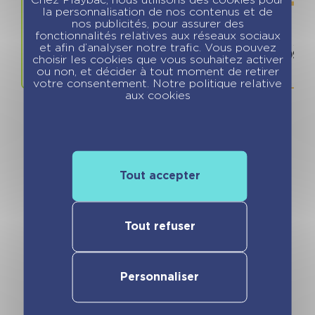
Chez Playbac, nous utilisons des cookies pour
la personnalisation de nos contenus et de
nos publicités, pour assurer des
fonctionnalités relatives aux réseaux sociaux
Prix
ISBN / 
et afin d’analyser notre trafic. Vous pouvez
15.95 €
978280968
choisir les cookies que vous souhaitez activer
ou non, et décider à tout moment de retirer
votre consentement. Notre politique relative
aux cookies
Vous pourriez aimer
Tout accepter
Tout refuser
Personnaliser