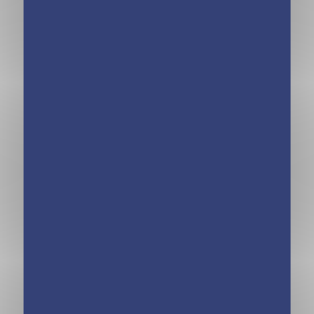
365 JOURS
365 JOURS
SAGESSE DU
MONDE
MONDE –
MERVEILLEUX –
CALENDRIERS
CALENDRIERS
GÉO
GÉO
365 JOURS
VILLAGES DE
FRANCE
REMARQUABLES
– CALENDRIERS