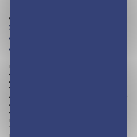
Calendriers
365 JOURS ADORABLES
CHATS ET CHATONS –
CALENDRIERS GÉO
Depuis plus de vingt ans, les éditions Play Bac
et GEO s’attachent à vous offrir la plus belle
des sélections photos.
Voici un magnifique et fascinant tour du monde
des chats et chatons pour découvrir, chaque jour
et en 365 photos, un trait unique de vos
compagnons préférés, un superbe cliché ou une
race d’exception.
Voyagez toute l’année avec ce calendrier
perpétuel présenté en coffret cadeau et dans