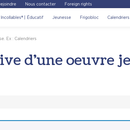
ejoindre
Nous contacter
Foreign rights
Incollables® | Éducatif
Jeunesse
Frigobloc
Calendriers
e. Ex : Calendriers
ive d'une oeuvre je