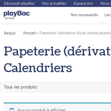
Panneau de gestion des cookies
Découvrir playBac
Nos actualités
Espace pro
Nous r
Nos nouveautés
Les 
Accueil
»
Papeterie (dérivative d'une oeuvre jeuness
Retour
Papeterie (dérivat
Calendriers
Tous les produits
Aucun produit à afficher.