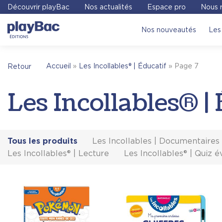
Panneau de gestion des cookies
Découvrir playBac
Nos actualités
Espace pro
Nous r
Nos nouveautés
Les 
Accueil
»
Les Incollables® | Éducatif
»
Page 7
Retour
Les Incollables® |
Tous les produits
Les Incollables | Documentaires
Les Incollables® | Lecture
Les Incollables® | Quiz é