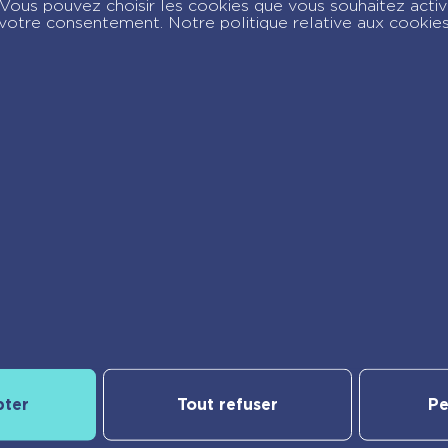
c. Vous pouvez choisir les cookies que vous souhaitez acti
votre consentement. Notre politique relative aux cookie
Notre catalogue
pter
Tout refuser
Pe
yBac
Nos nouveautés
Les Incollables® | Éducatif