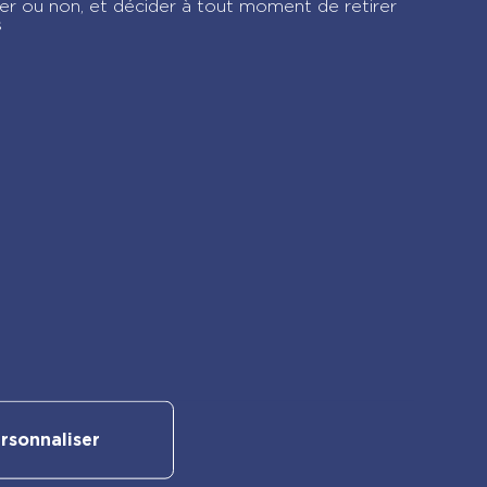
ver ou non, et décider à tout moment de retirer
s
Suivez-nous sur nos réseaux
rsonnaliser
sociaux :