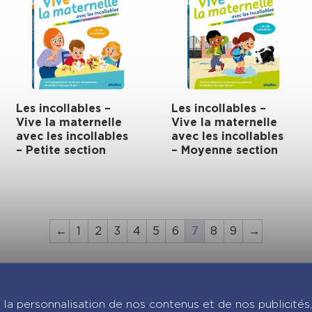
Les incollables –
Les incollables –
Vive la maternelle
Vive la maternelle
avec les incollables
avec les incollables
– Petite section
– Moyenne section
←
1
2
3
4
5
6
7
8
9
→
joignez-nous sur Insta
la personnalisation de nos contenus et de nos publicités,