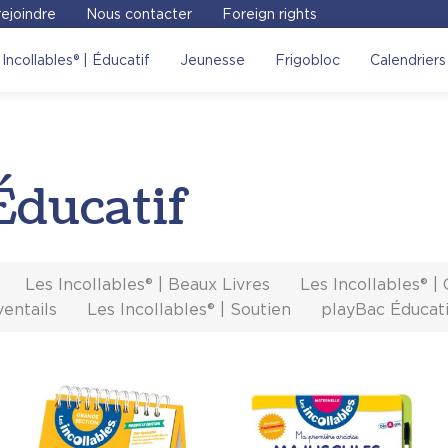
ejoindre
Nous contacter
Foreign rights
Incollables® | Éducatif
Jeunesse
Frigobloc
Calendriers
 Éducatif
Les Incollables® | Beaux Livres
Les Incollables® |
ventails
Les Incollables® | Soutien
playBac Éducat