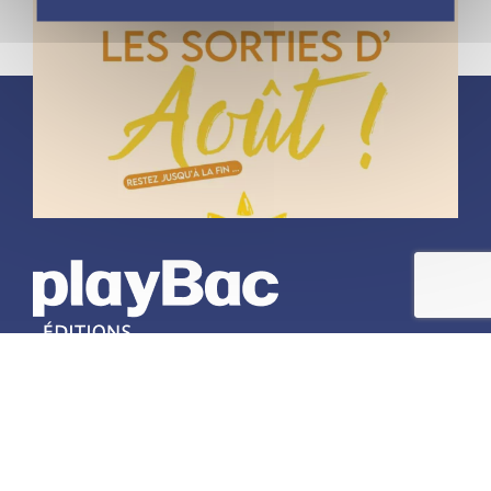
À propos
Découvrir playBac
Nos actualités