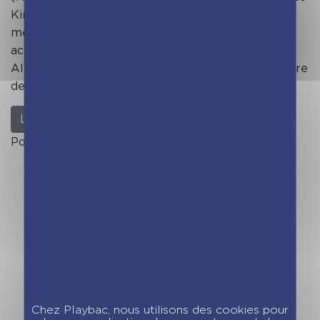
Kinra avec 13 tomes plein de secrets, d’amitié et
même… un trésor à découvrir au sein de leur
académie !
Kumiko, Idalina, Naïma, Rajani et
Alexa, 5 meilleures copines prêtes à tout pour vivre
des aventures de folie ! […]
Lire la suite…
Posted in
Événements
Chez Playbac, nous utilisons des cookies pour