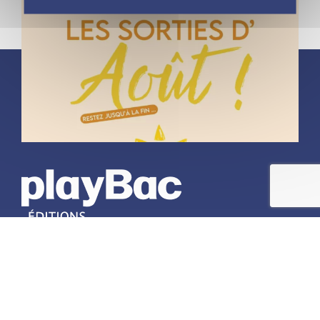
À propos
Découvrir playBac
Nos actualités